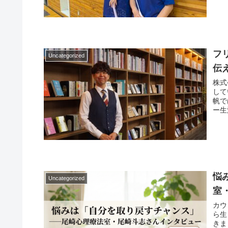
フ
Uncategorized
伝
株式
して
帆で
ー生
悩
Uncategorized
室
カウ
ら生
きま