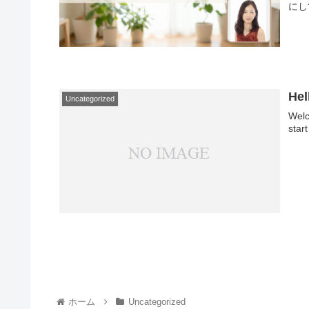
にし
Hel
Uncategorized
Welc
start
ホーム
Uncategorized